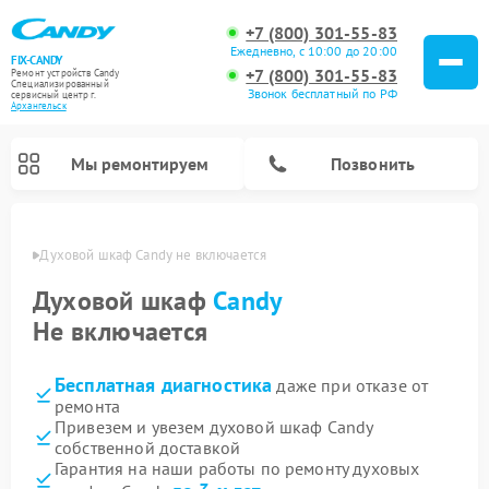
+7 (800) 301-55-83
Ежедневно, с 10:00 до 20:00
FIX-CANDY
+7 (800) 301-55-83
Ремонт устройств Candy
Специализированный
Звонок бесплатный по РФ
cервисный центр г.
Архангельск
Мы ремонтируем
Позвонить
льске
Духовой шкаф Candy не включается
Духовой шкаф
Candy
Не включается
Бесплатная диагностика
даже при отказе от
ремонта
Привезем и увезем духовой шкаф Candy
собственной доставкой
Ремонт варочных панелей Candy
Ремонт микроволновых печей Candy
Ремонт стиральных машин Candy
Ремонт водонагревателей Candy
Ремонт посудомоечных машин Candy
Ремонт сушильных машин Candy
Гарантия на наши работы по ремонту духовых