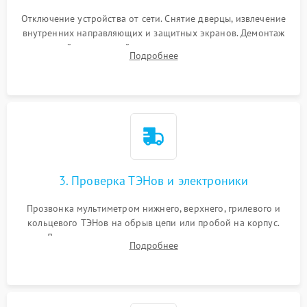
Отключение устройства от сети. Снятие дверцы, извлечение
внутренних направляющих и защитных экранов. Демонтаж
задней или верхней панели для прямого доступа к
Подробнее
нагревательным элементам, плате и вентиляторам.
3. Проверка ТЭНов и электроники
Прозвонка мультиметром нижнего, верхнего, грилевого и
кольцевого ТЭНов на обрыв цепи или пробой на корпус.
Диагностика термостата, датчиков температуры,
Подробнее
переключателя режимов и мотора конвекции.