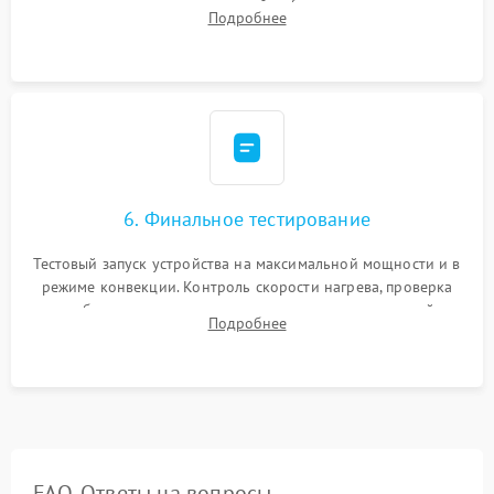
исключить перегрев кухонной мебели и потерю тепла.
Подробнее
Надежная фиксация клемм и сборка корпуса шкафа.
6. Финальное тестирование
Тестовый запуск устройства на максимальной мощности и в
режиме конвекции. Контроль скорости нагрева, проверка
срабатывания термостата при достижении заданной
Подробнее
температуры и тест на отсутствие утечек тока.
FAQ. Ответы на вопросы