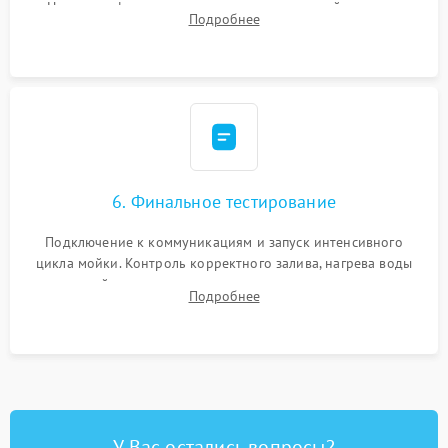
Надежная фиксация хомутов гидравлической системы,
Подробнее
сборка корпуса и установка датчика поплавка.
6. Финальное тестирование
Подключение к коммуникациям и запуск интенсивного
цикла мойки. Контроль корректного залива, нагрева воды
до нужной температуры, отсутствия посторонних шумов,
Подробнее
штатного слива и абсолютной сухости в поддоне.
У Вас остались вопросы?