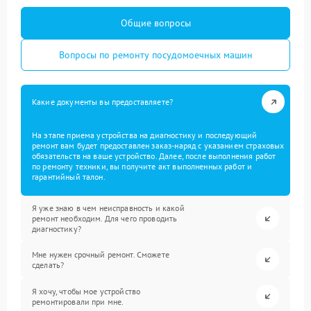
Общие вопросы
Вопросы по ремонту посудомоечных машин
Какие документы вы предоставляете?
На этапе приема устройства на диагностику и последующий
ремонт вам будет предоставлен заказ-наряд с указанием страховых
обязательств на ваше устройство. Далее, после выполнения работ
по ремонту техники, вы получите акт выполненных работ и
гарантийный талон.
Я уже знаю в чем неисправность и какой
ремонт необходим. Для чего проводить
диагностику?
Мне нужен срочный ремонт. Сможете
сделать?
Я хочу, чтобы мое устройство
ремонтировали при мне.