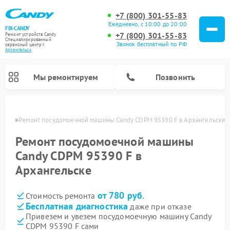
+7 (800) 301-55-83
Ежедневно, с 10:00 до 20:00
FIX-CANDY
+7 (800) 301-55-83
Ремонт устройств Candy
Специализированный
Звонок бесплатный по РФ
cервисный центр г.
Архангельск
Мы ремонтируем
Позвонить
льске
Ремонт посудомоечной машины Candy CDPM 95390 F в Архангельске
Ремонт посудомоечной машины
Candy CDPM 95390 F в
Архангельске
от 780 руб.
Стоимость ремонта
Бесплатная диагностика
даже при отказе
Привезем и увезем посудомоечную машину Candy
Ремонт варочных панелей Candy
Ремонт стиральных машин Candy
Ремонт водонагревателей Candy
Ремонт микроволновых печей Candy
Ремонт сушильных машин Candy
CDPM 95390 F сами