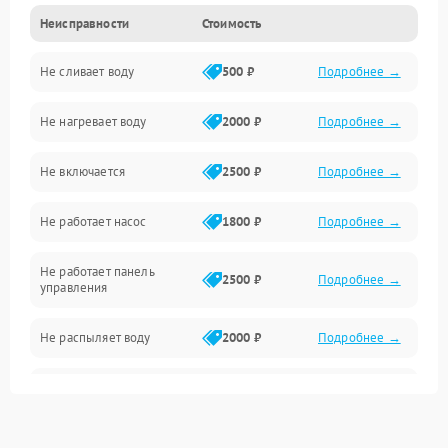
Неисправности
Стоимость
Управление
Не сливает воду
500 ₽
Подробнее →
Электропитание
Не нагревает воду
2000 ₽
Подробнее →
Датчики
Не включается
2500 ₽
Подробнее →
Нагрев
Не работает насос
1800 ₽
Подробнее →
Вода
Не работает панель
Гигиена
2500 ₽
Подробнее →
управления
Программное обеспечение
Не распыляет воду
2000 ₽
Подробнее →
Не запускается цикл
1800 ₽
Подробнее →
стирки