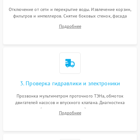
Отключение от сети и перекрытие воды. Извлечение корзин,
фильтров и импеллеров. Снятие боковых стенок, фасада
дверцы или нижнего поддона для прямого доступа к
Подробнее
циркуляционному насосу, ТЭНу и сливной помпе.
3. Проверка гидравлики и электроники
Прозвонка мультиметром проточного ТЭНа, обмоток
двигателей насосов и впускного клапана. Диагностика
прессостата (датчика уровня воды), датчика мутности,
Подробнее
концевика дверцы и электронного модуля управления.