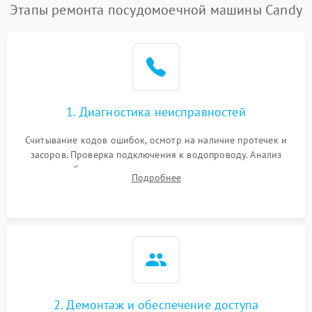
Проблемы с набором
Этапы ремонта посудомоечной машины Candy
1800 ₽
Подробнее →
воды
Не работает сушилка
2100 ₽
Подробнее →
Сбои в работе таймера
1700 ₽
Подробнее →
1. Диагностика неисправностей
Проблемы с
2100 ₽
Подробнее →
циркуляционным насосом
Считывание кодов ошибок, осмотр на наличие протечек и
засоров. Проверка подключения к водопроводу. Анализ
жалоб на отсутствие слива, нагрева, вращения
Подробнее
разбрызгивателей или срабатывание системы защиты
аквастоп.
2. Демонтаж и обеспечение доступа