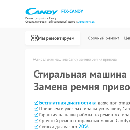
FIX-CANDY
Ремонт устройств Candy
Специализированный cервисный центр г.
Архангельск
Мы ремонтируем
Срочный ремонт
Це
ndy в Архангельске
Стиральная машина Candy замена ремня привода
Стиральная машина
Замена ремня прив
Бесплатная диагностика
даже при отказ
Привезем и увезем стиральную машину Can
Гарантия на наши работы по ремонту стир
Срочный ремонт стиральных машин Candy в
20%
Скидка для вас до
Ремонт варочных панелей Candy
Ремонт водонагревателей Candy
Ремонт духовых шкафов Candy
Ремонт микроволновых печей Candy
Ремонт посудомоечных машин Candy
Ремонт сушильных машин Candy