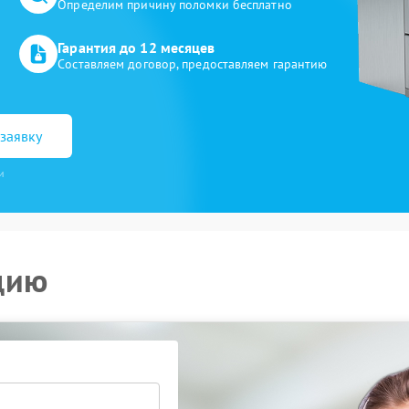
Определим причину поломки бесплатно
Гарантия до 12 месяцев
Составляем договор, предоставляем гарантию
заявку
и
цию