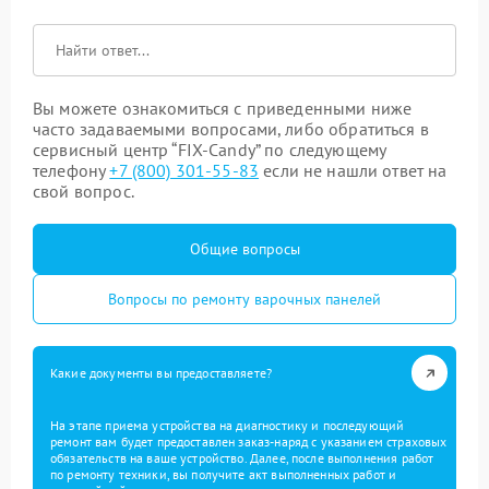
Вы можете ознакомиться с приведенными ниже
часто задаваемыми вопросами, либо обратиться в
сервисный центр “FIX-Candy” по следующему
телефону
+7 (800) 301-55-83
если не нашли ответ на
свой вопрос.
Общие вопросы
Вопросы по ремонту варочных панелей
Какие документы вы предоставляете?
На этапе приема устройства на диагностику и последующий
ремонт вам будет предоставлен заказ-наряд с указанием страховых
обязательств на ваше устройство. Далее, после выполнения работ
по ремонту техники, вы получите акт выполненных работ и