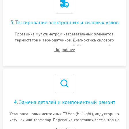
3. Тестирование электронных и силовых узлов
Прозвонка мультиметром нагревательных элементов,
термостатов и термодатчиков. Диагностика силового
модуля, реле, диодных мостов и IGBT-транзисторов (для
Подробнее
индукции). Проверка кранов и газ-контроля (для газовых
панелей).
4. Замена деталей и компонентный ремонт
Установка новых ленточных ТЭНов (Hi-Light), индукторных
катушек или термопар. Перепайка сгоревших элементов на
плате управления, восстановление токопроводящих