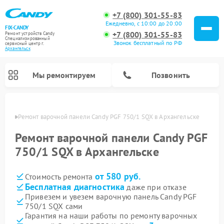
+7 (800) 301-55-83
Ежедневно, с 10:00 до 20:00
FIX-CANDY
+7 (800) 301-55-83
Ремонт устройств Candy
Специализированный
Звонок бесплатный по РФ
cервисный центр г.
Архангельск
Мы ремонтируем
Позвонить
льске
Ремонт варочной панели Candy PGF 750/1 SQX в Архангельске
Ремонт варочной панели Candy PGF
750/1 SQX в Архангельске
от 580 руб.
Стоимость ремонта
Бесплатная диагностика
даже при отказе
Привезем и увезем варочную панель Candy PGF
750/1 SQX сами
Ремонт водонагревателей Candy
Ремонт микроволновых печей Candy
Ремонт стиральных машин Candy
Ремонт посудомоечных машин Candy
Ремонт сушильных машин Candy
Гарантия на наши работы по ремонту варочных