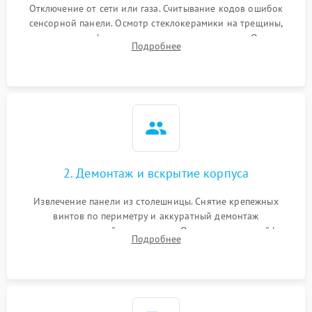
Отключение от сети или газа. Считывание кодов ошибок
сенсорной панели. Осмотр стеклокерамики на трещины,
проверка конфорок на равномерность нагрева. Опрос
Подробнее
клиента о симптомах (не включается, не видит посуду,
щелкает).
2. Демонтаж и вскрытие корпуса
Извлечение панели из столешницы. Снятие крепежных
винтов по периметру и аккуратный демонтаж
стеклокерамической поверхности. Отсоединение шлейфов
Подробнее
сенсорного блока для доступа к силовым платам, катушкам
или ТЭНам.