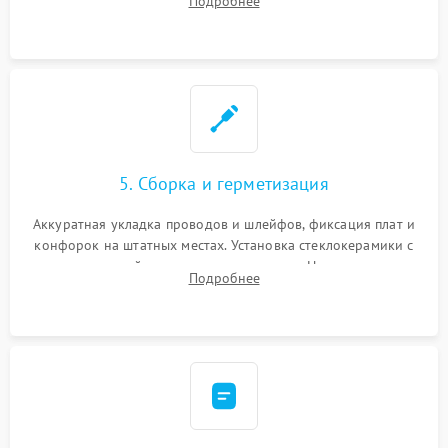
Подробнее
дорожек. Очистка контактов и замена поврежденной
проводки.
5. Сборка и герметизация
Аккуратная укладка проводов и шлейфов, фиксация плат и
конфорок на штатных местах. Установка стеклокерамики с
проверкой равномерности зазоров. Нанесение
Подробнее
термостойкого герметика или укладка уплотнительной
ленты по контуру.