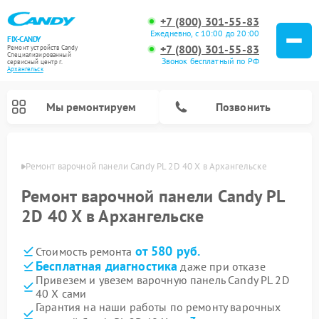
+7 (800) 301-55-83
Ежедневно, с 10:00 до 20:00
FIX-CANDY
+7 (800) 301-55-83
Ремонт устройств Candy
Специализированный
Звонок бесплатный по РФ
cервисный центр г.
Архангельск
Мы ремонтируем
Позвонить
льске
Ремонт варочной панели Candy PL 2D 40 X в Архангельске
Ремонт варочной панели Candy PL
2D 40 X в Архангельске
от 580 руб.
Стоимость ремонта
Бесплатная диагностика
даже при отказе
Привезем и увезем варочную панель Candy PL 2D
40 X сами
Ремонт водонагревателей Candy
Ремонт микроволновых печей Candy
Ремонт стиральных машин Candy
Ремонт посудомоечных машин Candy
Ремонт сушильных машин Candy
Гарантия на наши работы по ремонту варочных