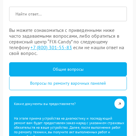
Вы можете ознакомиться с приведенными ниже
часто задаваемыми вопросами, либо обратиться в
сервисный центр “FIX-Candy” по следующему
телефону
+7 (800) 301-55-83
если не нашли ответ на
свой вопрос.
Общие вопросы
Вопросы по ремонту варочных панелей
Какие документы вы предоставляете?
На этапе приема устройства на диагностику и последующий
ремонт вам будет предоставлен заказ-наряд с указанием страховых
обязательств на ваше устройство. Далее, после выполнения работ
по ремонту техники, вы получите акт выполненных работ и