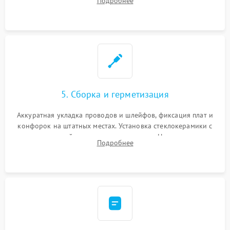
Подробнее
дорожек. Очистка контактов и замена поврежденной
проводки.
5. Сборка и герметизация
Аккуратная укладка проводов и шлейфов, фиксация плат и
конфорок на штатных местах. Установка стеклокерамики с
проверкой равномерности зазоров. Нанесение
Подробнее
термостойкого герметика или укладка уплотнительной
ленты по контуру.