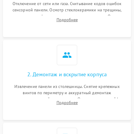
Отключение от сети или газа. Считывание кодов ошибок
сенсорной панели. Осмотр стеклокерамики на трещины,
проверка конфорок на равномерность нагрева. Опрос
Подробнее
клиента о симптомах (не включается, не видит посуду,
щелкает).
2. Демонтаж и вскрытие корпуса
Извлечение панели из столешницы. Снятие крепежных
винтов по периметру и аккуратный демонтаж
стеклокерамической поверхности. Отсоединение шлейфов
Подробнее
сенсорного блока для доступа к силовым платам, катушкам
или ТЭНам.