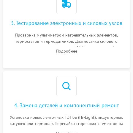
3. Тестирование электронных и силовых узлов
Прозвонка мультиметром нагревательных элементов,
термостатов и термодатчиков. Диагностика силового
модуля, реле, диодных мостов и IGBT-транзисторов (для
Подробнее
индукции). Проверка кранов и газ-контроля (для газовых
панелей).
4. Замена деталей и компонентный ремонт
Установка новых ленточных ТЭНов (Hi-Light), индукторных
катушек или термопар. Перепайка сгоревших элементов на
плате управления, восстановление токопроводящих